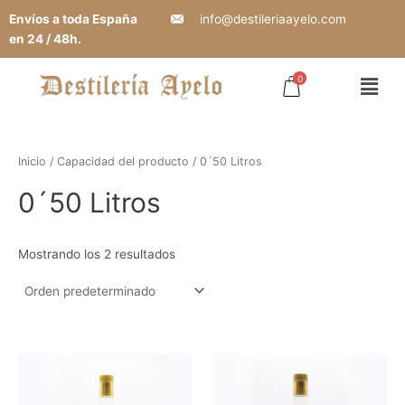
Ir
Envíos a toda España
info@destileriaayelo.com
al
en 24 / 48h.
contenido
0
Mai
Men
Inicio
/ Capacidad del producto / 0´50 Litros
0´50 Litros
Mostrando los 2 resultados
Este
produ
tiene