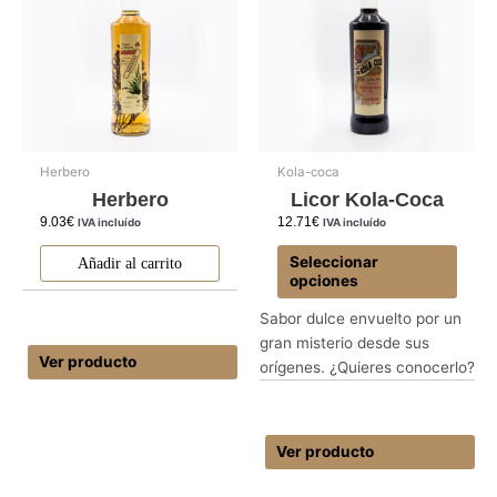
múlti
varia
Las
opcio
se
pued
elegir
Herbero
Kola-coca
en
Herbero
Licor Kola-Coca
la
9.03
€
12.71
€
IVA incluído
IVA incluído
págin
Seleccionar
Añadir al carrito
de
opciones
produ
Sabor dulce envuelto por un
gran misterio desde sus
Ver producto
orígenes. ¿Quieres conocerlo?
Ver producto